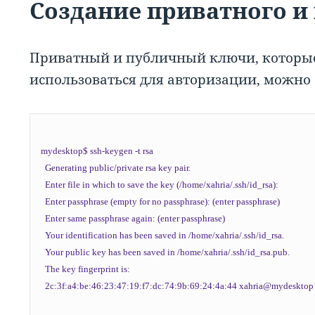
Создание приватного и
Приватный и публичный ключи, которые
использоваться для авторизации, можно
mydesktop$ ssh-keygen -t rsa

  Generating public/private rsa key pair.

  Enter file in which to save the key (/home/xahria/.ssh/id_rsa):

  Enter passphrase (empty for no passphrase): (enter passphrase)

  Enter same passphrase again: (enter passphrase)

  Your identification has been saved in /home/xahria/.ssh/id_rsa.

  Your public key has been saved in /home/xahria/.ssh/id_rsa.pub.

  The key fingerprint is:

  2c:3f:a4:be:46:23:47:19:f7:dc:74:9b:69:24:4a:44 xahria@mydesktop
