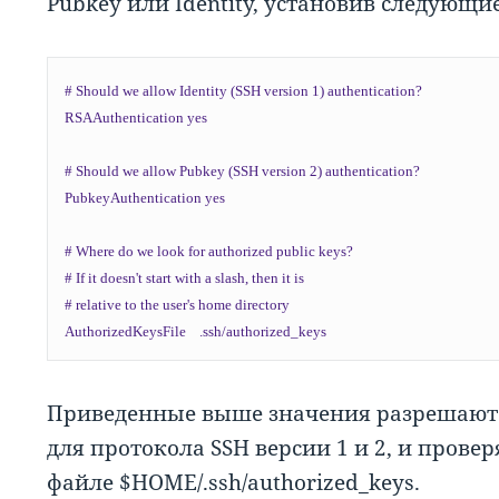
Pubkey или Identity, установив следующие
# Should we allow Identity (SSH version 1) authentication?

RSAAuthentication yes

# Should we allow Pubkey (SSH version 2) authentication?

PubkeyAuthentication yes

# Where do we look for authorized public keys?

# If it doesn't start with a slash, then it is

# relative to the user's home directory

Приведенные выше значения разрешают 
для протокола SSH версии 1 и 2, и пров
файле $HOME/.ssh/authorized_keys.