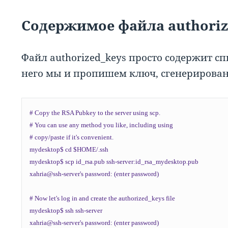
Содержимое файла authoriz
Файл authorized_keys просто содержит сп
него мы и пропишем ключ, сгенерирова
# Copy the RSA Pubkey to the server using scp.

# You can use any method you like, including using

# copy/paste if it's convenient.

mydesktop$ cd $HOME/.ssh

mydesktop$ scp id_rsa.pub ssh-server:id_rsa_mydesktop.pub

xahria@ssh-server's password: (enter password)

# Now let's log in and create the authorized_keys file

mydesktop$ ssh ssh-server

xahria@ssh-server's password: (enter password)
