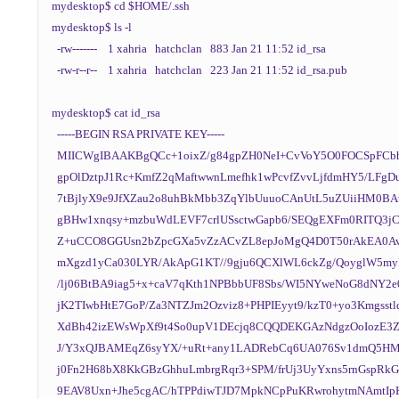
mydesktop$ cd $HOME/.ssh

mydesktop$ ls -l

  -rw-------    1 xahria   hatchclan   883 Jan 21 11:52 id_rsa

  -rw-r--r--    1 xahria   hatchclan   223 Jan 21 11:52 id_rsa.pub

mydesktop$ cat id_rsa

  -----BEGIN RSA PRIVATE KEY-----

  MIICWgIBAAKBgQCc+1oixZ/g84gpZH0NeI+CvVoY5O0FOCSpFCbhUGJigQ6VeKI5

  gpOlDztpJ1Rc+KmfZ2qMaftwwnLmefhk1wPcvfZvvLjfdmHY5/LFgDujLuL2Pv+F

  7tBjlyX9e9JfXZau2o8uhBkMbb3ZqYlbUuuoCAnUtL5uZUiiHM0BAtnGAd6epAYE

  gBHw1xnqsy+mzbuWdLEVF7crlUSsctwGapb6/SEQgEXFm0RITQ3jCY808NjRS3hW

  Z+uCCO8GGUsn2bZpcGXa5vZzACvZL8epJoMgQ4D0T50rAkEA0AvK4PsMF02Rzi4E

  mXgzd1yCa030LYR/AkApG1KT//9gju6QCXlWL6ckZg/QoyglW5myHmfPR8tbz+54

  /lj06BtBA9iag5+x+caV7qKth1NPBbbUF8Sbs/WI5NYweNoG8dNY2e0JRzLamAUk

  jK2TIwbHtE7GoP/Za3NTZJm2Ozviz8+PHPIEyyt9/kzT0+yo3KmgsstlqwIBIwKB

  XdBh42izEWsWpXf9t4So0upV1DEcjq8CQQDEKGAzNdgzOoIozE3Z3thIjrmkimXM

  J/Y3xQJBAMEqZ6syYX/+uRt+any1LADRebCq6UA076Sv1dmQ5HMfPbPuU9d3yOqV

  j0Fn2H68bX8KkGBzGhhuLmbrgRqr3+SPM/frUj3UyYxns5rnGspRkGB3AkALCbzH

  9EAV8Uxn+Jhe5cgAC/hTPPdiwTJD7MpkNCpPuKRwrohytmNAmtIpKipAf0LS61np
