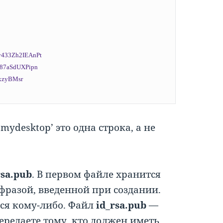
ydesktop’ это одна строка, а не
rsa.pub
. В первом файле хранится
разой, введенной при создании.
ься кому-либо. Файл
id_rsa.pub
—
редаете тому, кто должен иметь