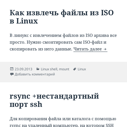
Как извлечь файлы из ISO
в Linux
В линукс с извлечением файлов из ISO архива все
просто. Нужно смонтировать сам ISO-файл и
Как извлеч
скопировать из него данные.
Читать далее
Опубликовано
Рубрики
Метки
23.09.2013
Linux shell
,
mount
Linux
к записи Как извлечь файлы из ISO в Linux
Добавить комментарий
rsync +нестандартный
порт ssh
Для копирования файла или каталога с помощью
rsync на удаленный компьютер, на котором SSH