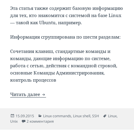
Эта статья также содержит базовую информацию
для тех, кто знакомится с системой на базе Linux
— такой как Ubuntu, например.
Информация сгруппирована по шести разделам:
Сочетания клавиш, стандартные команды и
команды, дающие информацию по системе,
работа с сетью, действия с командной строкой,
основные Команды Администрирования,
контроль процессов
SSH и Linux консоль: полезные команды
Читать далее
Опубликовано
Рубрики
Метки
15.09.2015
Linux commands
,
Linux shell
,
SSH
Linux
,
к записи SSH и Linux консоль: полезные ком
Unix
2 комментария