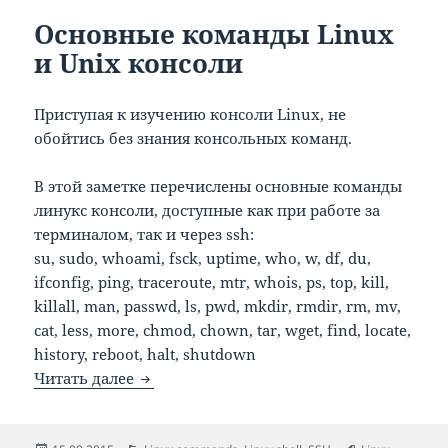
Основные команды Linux
и Unix консоли
Приступая к изучению консоли Linux, не
обойтись без знания консольных команд.
В этой заметке перечислены основные команды
линукс консоли, доступные как при работе за
терминалом, так и через ssh:
su, sudo, whoami, fsck, uptime, who, w, df, du,
ifconfig, ping, traceroute, mtr, whois, ps, top, kill,
killall, man, passwd, ls, pwd, mkdir, rmdir, rm, mv,
cat, less, more, chmod, chown, tar, wget, find, locate,
history, reboot, halt, shutdown
Основные команды Linux и Unix консол
Читать далее