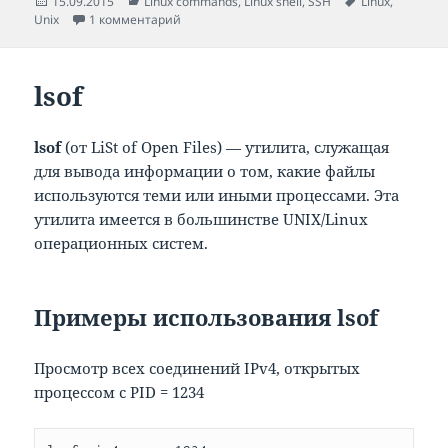
Опубликовано
Рубрики
Метки
15.09.2015
Linux commands
,
Linux shell
,
SSH
Linux
,
к записи Основные команды Linux и Unix ко
Unix
1 комментарий
lsof
lsof
(от LiSt of Open Files) — утилита, служащая
для вывода информации о том, какие файлы
используются теми или иными процессами. Эта
утилита имеется в большинстве UNIX/Linux
операционных систем.
Примеры использования lsof
Просмотр всех соединений IPv4, открытых
процессом с PID = 1234