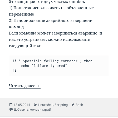
Это защищает от двух частых ошибок
1) Попыток использовать не объявленные
переменные
2) Игнорирование аварийного завершения
команд
Если команда может завершиться аварийно, и
нас это устраивает, можно использовать
следующий код:
if ! <possible failing command> ; then

    echo "failure ignored"

Пишем скрипты на Bash
Читать далее
Опубликовано
Рубрики
Метки
18.05.2014
Linux shell
,
Scripting
Bash
к записи Пишем скрипты на Bash
Добавить комментарий