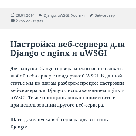
Опубликовано
Рубрики
Метки
28.01.2014
Django
,
uWSGI
,
Хостинг
Веб-сервер
к записи Очень простой способ заставить работать
2 комментария
Настройка веб-сервера для
Django с nginx и uWSGI
Для запуска Django сервера можно использовать
любой веб-сервер с поддержкой WSGI. В данной
статье мы по шагам разберем процесс настройки
веб-сервера для Django с использованием nginx и
uWSGI. Те же принципы можно применить и
при использовании другого веб-сервера.
Шаги для запуска веб-сервера для хостинга
Django: