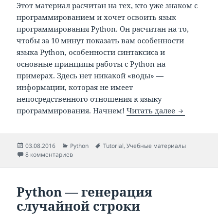
Этот материал расчитан на тех, кто уже знаком с
программированием и хочет освоить язык
программирования Python. Он расчитан на то,
чтобы за 10 минут показать вам особенности
языка Python, особенности синтаксиса и
основные принципы работы с Python на
примерах. Здесь нет никакой «воды» —
информации, которая не имеет
непосредственного отношения к языку
Язык прогр
программирования. Начнем!
Читать далее
Опубликовано
Рубрики
Метки
03.08.2016
Python
Tutorial
,
Учебные материалы
к записи Язык программирования Python за 10 ми
8 комментариев
Python — генерация
случайной строки