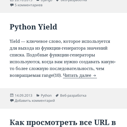
к записи Мультиязычный сайт на Django — перев
5 комментариев
Python Yield
Yield — ключевое слово, которое используется
для выхода из функции-генератора значений
списка. Подобные функции-генераторы
используются, когда вам нужно создавать какую-
то более сложную последовательность, чем
Python Yield
возвращаемая range(10).
Читать далее
Опубликовано
Рубрики
Метки
14.09.2013
Python
Веб-разработка
к записи Python Yield
Добавить комментарий
Как просмотреть все URL в