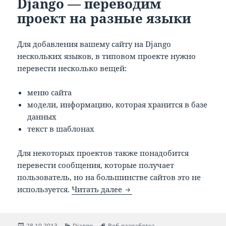
Django — переводим
проект на разные языки
Для добавления вашему сайту на Django
нескольких языков, в типовом проекте нужно
перевести несколько вещей:
меню сайта
модели, информацию, которая хранится в базе
данных
текст в шаблонах
Для некоторых проектов также понадобится
перевести сообщения, которые получает
пользователь, но на большинстве сайтов это не
Мультиязычный сайт на D
используется.
Читать далее
Опубликовано
Рубрики
Метки
28.10.2013
Django
Веб-разработка