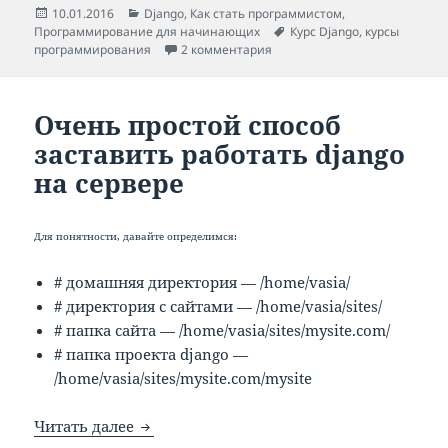
Опубликовано
Рубрики
10.01.2016
Django
,
Как стать программистом
,
Метки
Программирование для начинающих
Курс Django
,
курсы
к записи Как повысить эффек
программирования
2 комментария
Очень простой способ
заставить работать django
на сервере
Для понятности, давайте определимся:
# домашняя директория — /home/vasia/
# директория с сайтами — /home/vasia/sites/
# папка сайта — /home/vasia/sites/mysite.com/
# папка проекта django —
/home/vasia/sites/mysite.com/mysite
Очень простой способ заставить работат
Читать далее