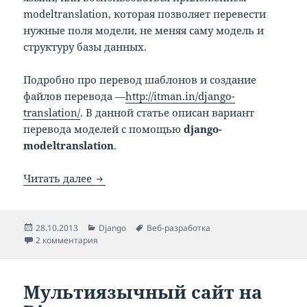
modeltranslation, которая позволяет перевести
нужные поля модели, не меняя саму модель и
структуру базы данных.
Подробно про перевод шаблонов и создание
файлов перевода —
http://itman.in/django-
translation/
. В данной статье описан вариант
перевода моделей с помощью
django-
modeltranslation
.
Мультиязычность в Django — переводи
Читать далее
Опубликовано
Рубрики
Метки
28.10.2013
Django
Веб-разработка
к записи Мультиязычность в Django — переводим
2 комментария
Мультиязычный сайт на