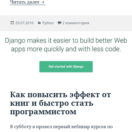
Python — генерация случайной строки
Читать далее
Опубликовано
Рубрики
к записи Python — гене
29.07.2016
Python
2 комментария
Как повысить эффект от
книг и быстро стать
программистом
В субботу я провел первый вебинар курсов по