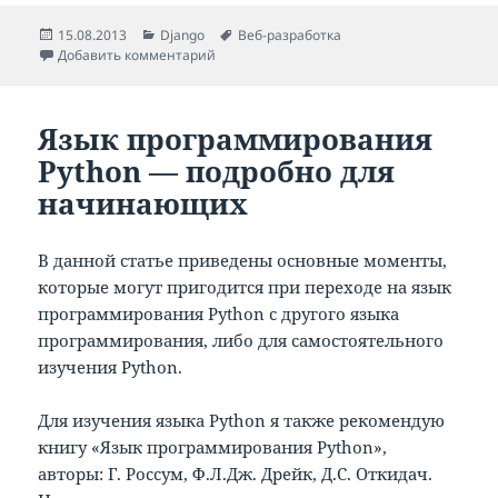
Опубликовано
Рубрики
Метки
15.08.2013
Django
Веб-разработка
к записи Как просмотреть все URL в Django
Добавить комментарий
Язык программирования
Python — подробно для
начинающих
В данной статье приведены основные моменты,
которые могут пригодится при переходе на язык
программирования Python с другого языка
программирования, либо для самостоятельного
изучения Python.
Для изучения языка Python я также рекомендую
книгу «Язык программирования Python»,
авторы: Г. Россум, Ф.Л.Дж. Дрейк, Д.С. Откидач.