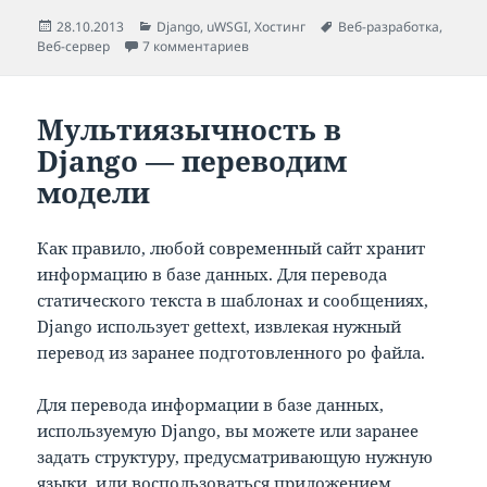
Опубликовано
Рубрики
Метки
28.10.2013
Django
,
uWSGI
,
Хостинг
Веб-разработка
,
к записи Настройка веб-сервера для 
Веб-сервер
7 комментариев
Мультиязычность в
Django — переводим
модели
Как правило, любой современный сайт хранит
информацию в базе данных. Для перевода
статического текста в шаблонах и сообщениях,
Django использует gettext, извлекая нужный
перевод из заранее подготовленного po файла.
Для перевода информации в базе данных,
используемую Django, вы можете или заранее
задать структуру, предусматривающую нужную
языки, или воспользоваться приложением