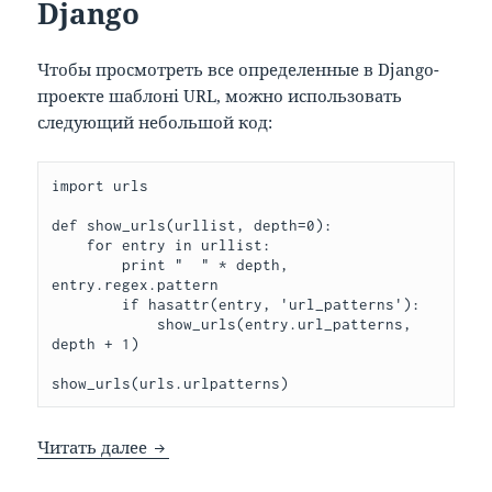
Django
Чтобы просмотреть все определенные в Django-
проекте шаблоні URL, можно использовать
следующий небольшой код:
import urls

def show_urls(urllist, depth=0):

    for entry in urllist:

        print "  " * depth, 
entry.regex.pattern

        if hasattr(entry, 'url_patterns'):

            show_urls(entry.url_patterns, 
depth + 1)

show_urls(urls.urlpatterns)
Как просмотреть все URL в Django
Читать далее