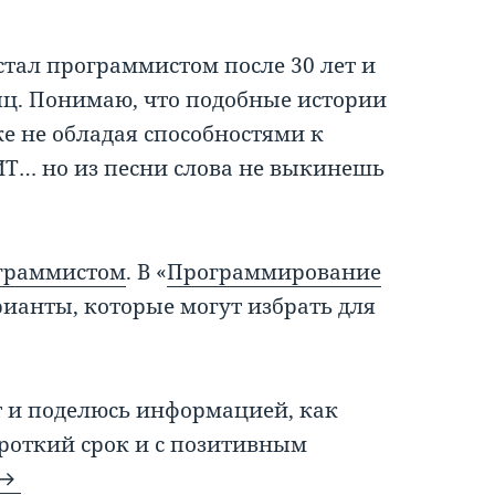
стал программистом после 30 лет и
яц. Понимаю, что подобные истории
е не обладая способностями к
ИТ… но из песни слова не выкинешь
ограммистом
. В «
Программирование
рианты, которые могут избрать для
т и поделюсь информацией, как
роткий срок и с позитивным
Как стать программистом в 30 лет и начать з