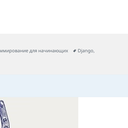
 нуля самостоятельно
Метки
ммирование для начинающих
Django
,
ак стать программистом с нуля самостоятельно