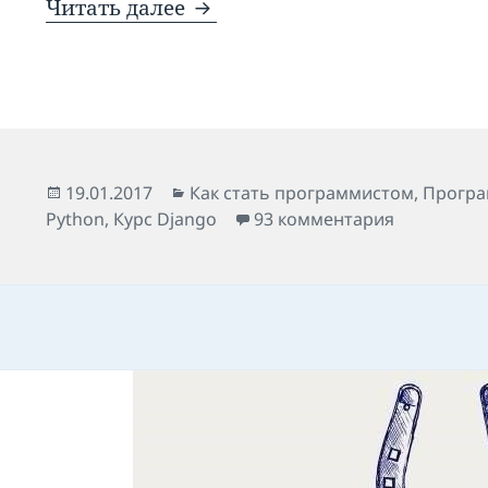
Как стать программистом с
Читать далее
Опубликовано
Рубрики
19.01.2017
Как стать программистом
,
Програ
к записи К
Python
,
Курс Django
93 комментария