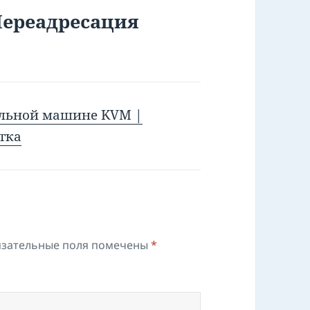
Переадресация
альной машине KVM |
тка
зательные поля помечены
*