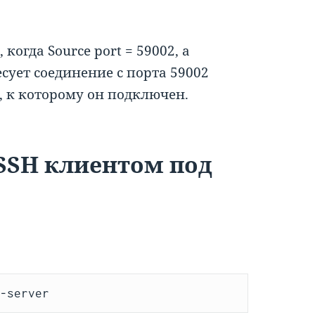
огда Source port = 59002, а
ресует соединение с порта 59002
, к которому он подключен.
SSH клиентом под
e-server