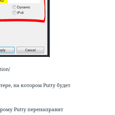
ion/
ере, на котором Putty будет
торому Putty перенаправит