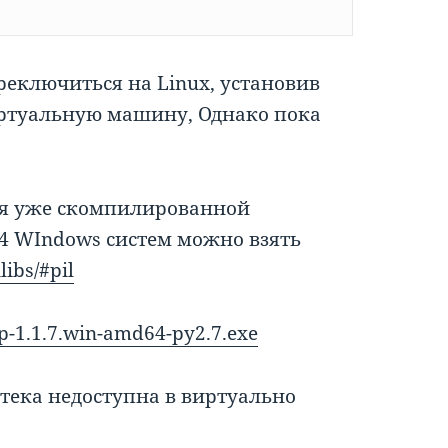
реключиться на Linux, установив
иртуальную машину, Однако пока
ся уже скомпилированной
64 WIndows систем можно взять
libs/#pil
p-1.1.7.win-amd64-py2.7.‌exe
тека недоступна в виртуально