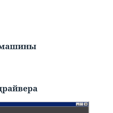
й машины
 драйвера