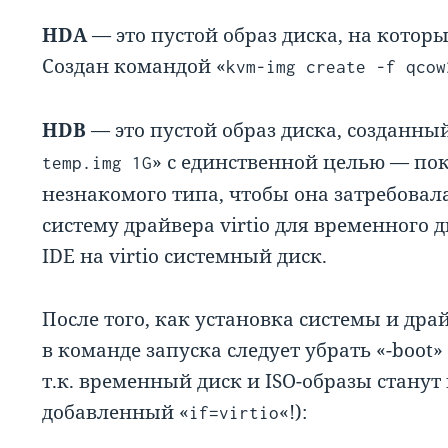
HDA
— это пустой образ диска, на которы
Создан командой «
kvm-img create -f qcow
HDB
— это пустой образ диска, созданный
» с единственной целью — по
temp.img 1G
незнакомого типа, чтобы она затребовала
систему драйвера virtio для временного 
IDE на virtio системный диск.
После того, как установка системы и дра
в команде запуска следует убрать «-boot» 
т.к. временный диск и ISO-образы стану
добавленный «
«!):
if=virtio