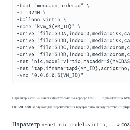
-boot "menu=on,order=d" \

-m 1024M \

-balloon virtio \

-name "kvm_${VM_ID}" \

-drive "file=$HDA,index=0,media=disk,ca
-drive "file=$HDB,index=1,media=disk,ca
-drive "file=$HDC,index=2,media=cdrom,c
-drive "file=$HDD,index=3,media=cdrom,c
-net "nic,model=virtio,macaddr=${MACBAS
-net "tap,ifname=tap${VM_ID},script=no,
Параметр «-vnc …» имеет смысл только на сервере без GUI. По умолчанию KVM о
Ctrl+Alt+Shift+2 служат для переключения внутри окна между гостевой и у
Параметр «
» со
-net nic,model=virtio,...