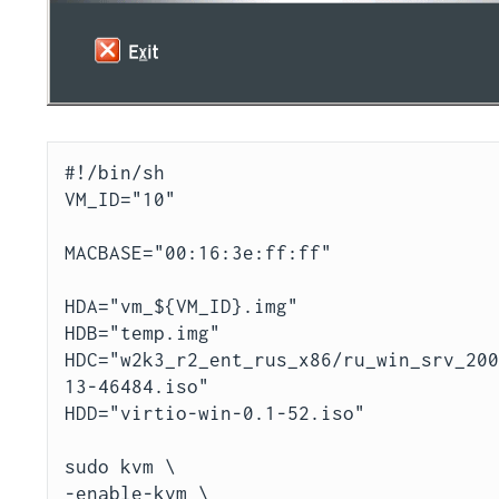
#!/bin/sh

VM_ID="10"

MACBASE="00:16:3e:ff:ff"

HDA="vm_${VM_ID}.img"

HDB="temp.img"

HDC="w2k3_r2_ent_rus_x86/ru_win_srv_20
13-46484.iso"

HDD="virtio-win-0.1-52.iso"

sudo kvm \

-enable-kvm \
