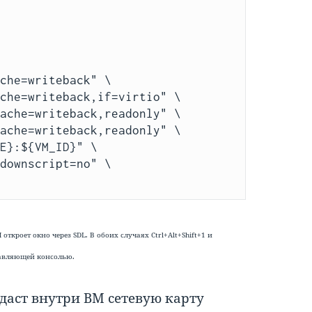
che=writeback" \

che=writeback,if=virtio" \

ache=writeback,readonly" \

ache=writeback,readonly" \

E}:${VM_ID}" \

downscript=no" \

ткроет окно через SDL. В обоих случаях Ctrl+Alt+Shift+1 и
правляющей консолью.
здаст внутри ВМ сетевую карту