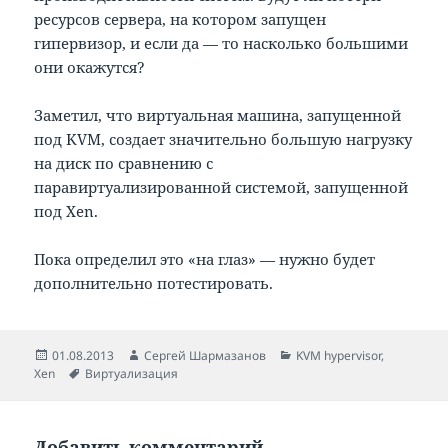
ресурсов сервера, на котором запущен
гипервизор, и если да — то насколько большими
они окажутся?
Заметил, что виртуальная машина, запущенной
под KVM, создает значительно большую нагрузку
на диск по сравнению с
паравиртуализированной системой, запущенной
под Xen.
Пока определил это «на глаз» — нужно будет
дополнительно потестировать.
Опубликовано
Автор
Рубрики
01.08.2013
Сергей Шармазанов
KVM hypervisor
,
Метки
Xen
Виртуализация
Добавить комментарий