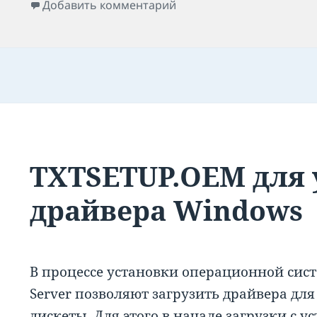
к записи Установка VMW
Добавить комментарий
TXTSETUP.OEM для 
драйвера Windows
В процессе установки операционной сис
Server позволяют загрузить драйвера для
дискеты. Для этого в начале загрузки с 