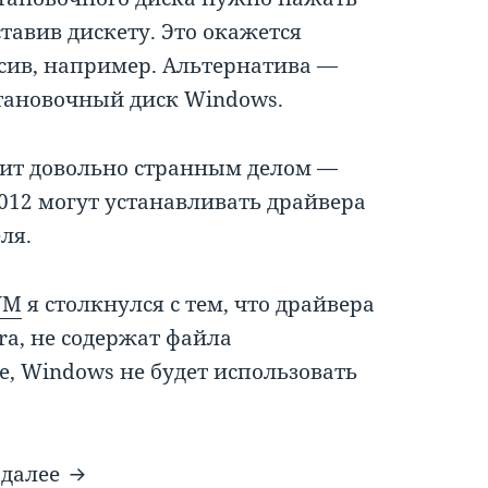
тавив дискету. Это окажется
сив, например. Альтернатива —
становочный диск Windows.
ядит довольно странным делом —
2012 могут устанавливать драйвера
ля.
VM
я столкнулся с тем, что драйвера
ora, не содержат файла
е, Windows не будет использовать
TXTSETUP.OEM для установки драйвера
 далее