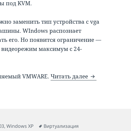
ы под KVM.
жно заменить тип устройства с vga
машины. WIndows распознает
вать его. Но появится ограничение —
ь видеорежим максимум с 24-
Установка VM
авляемый VMWARE.
Читать далее
Метки
03
,
Windows XP
Виртуализация