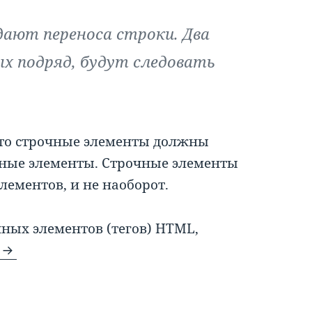
ают переноса строки. Два
х подряд, будут следовать
 то строчные элементы должны
очные элементы. Строчные элементы
ементов, и не наоборот.
ных элементов (тегов) HTML,
Строчные элементы HTML5 — полный список
е