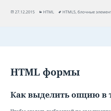
Опубликовано
Рубрики
Метки
27.12.2015
HTML
HTML5
,
блочные элемен
HTML формы
Как выделить опцию в т