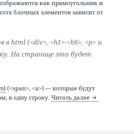
 отображаются как прямоугольник и
ота блочных элементов зависит от
в html (<div>, <h1>-<h6>, <p> и
оку. На странице это будет
ml
(<span>, <a>) — которые будут
Блочные элем
м, в одну строку.
Читать далее