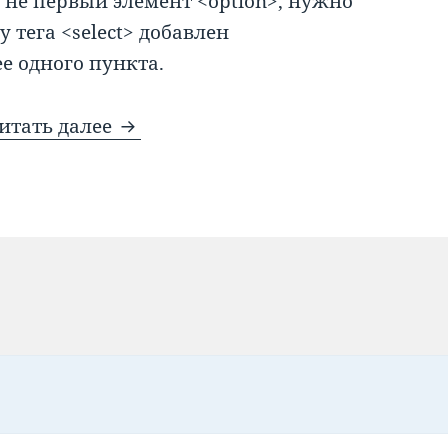
не первый элемент <option>, нужно
у тега <select> добавлен
ее одного пункта.
HTML формы
итать далее
к записи HTML формы