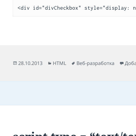
<div id="divCheckbox" style="display: 
Опубликовано
Рубрики
Метки
28.10.2013
HTML
Веб-разработка
Доб