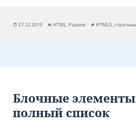
Опубликовано
Рубрики
Метки
27.12.2015
HTML
,
Разное
HTML5
,
строчны
Блочные элементы
полный список