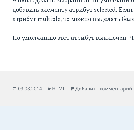
Чтобы сделать выбранной по-умолчанию 
добавить элементу атрибут selected. Если 
атрибут multiple, то можно выделять бол
По умолчанию этот атрибут выключен.
Ч
Опубликовано
Рубрики
03.08.2014
HTML
Добавить комментарий