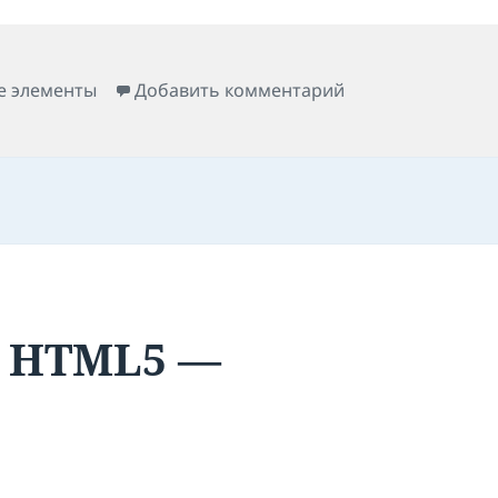
к записи Строчн
е элементы
Добавить комментарий
 HTML5 —