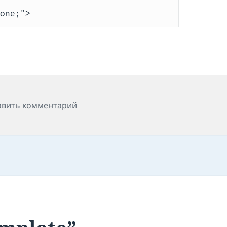
none;">
к записи Как скрыть HTML элемент
авить комментарий