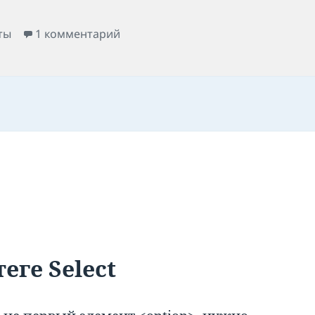
к записи Блочные элементы HTML
ты
1 комментарий
еге Select