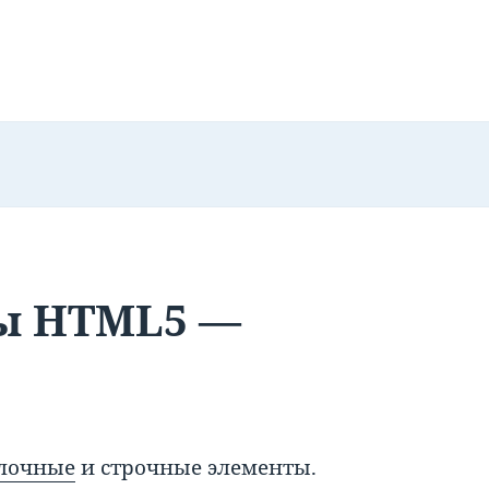
ы HTML5 —
лочные
и строчные элементы.